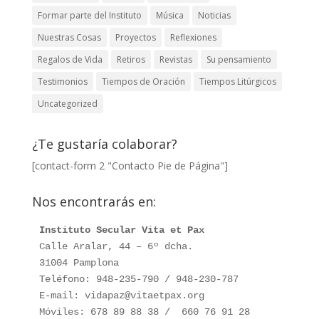
Formar parte del Instituto
Música
Noticias
Nuestras Cosas
Proyectos
Reflexiones
Regalos de Vida
Retiros
Revistas
Su pensamiento
Testimonios
Tiempos de Oración
Tiempos Litúrgicos
Uncategorized
¿Te gustaría colaborar?
[contact-form 2 "Contacto Pie de Página"]
Nos encontrarás en:
Instituto Secular Vita et Pax
Calle Aralar, 44 – 6º dcha. 

31004 Pamplona

Teléfono: 948-235-790 / 948-230-787

E-mail: vidapaz@vitaetpax.org

Móviles: 678 89 88 38 /  660 76 91 28