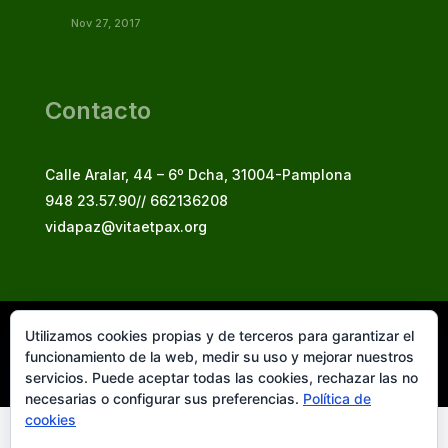
Nov 27, 2017
Contacto
Calle Aralar, 44 – 6º Dcha, 31004-Pamplona
948 23.57.90// 662136208
vidapaz@vitaetpax.org
Utilizamos cookies propias y de terceros para garantizar el
Vita et Pax, 2025
funcionamiento de la web, medir su uso y mejorar nuestros
© Instituto Secular Vita et Pax in Christo Jesu
servicios. Puede aceptar todas las cookies, rechazar las no
necesarias o configurar sus preferencias.
Política de
cookies