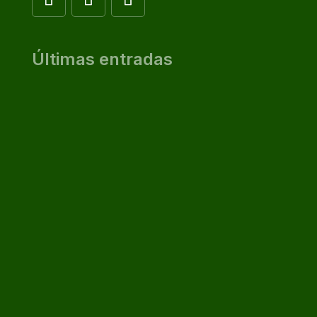
Últimas entradas
“Dios Primera Persona del Plural”
Jul 17, 2026
“Llevará Tu Nombre”
Jul 17, 2026
“Buen Momento para la Lectura”
Jul 17, 2026
“Somos Cuerpo…Cuerpo de Cristo”