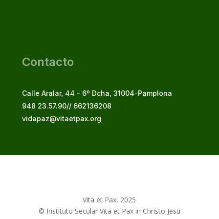
Jun 1, 2026
Contacto
Calle Aralar, 44 – 6º Dcha, 31004-Pamplona
948 23.57.90// 662136208
vidapaz@vitaetpax.org
Vita et Pax, 2025
© Instituto Secular Vita et Pax in Christo Jesu