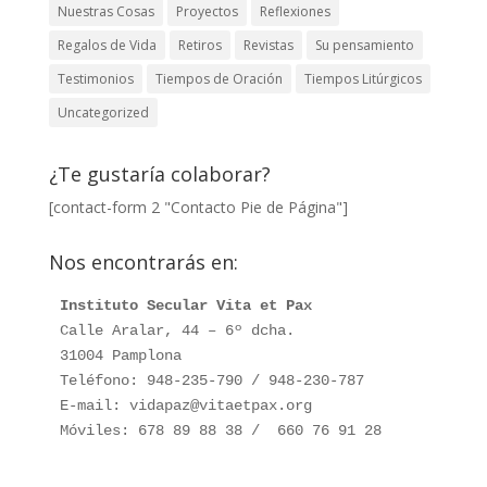
Nuestras Cosas
Proyectos
Reflexiones
Regalos de Vida
Retiros
Revistas
Su pensamiento
Testimonios
Tiempos de Oración
Tiempos Litúrgicos
Uncategorized
¿Te gustaría colaborar?
[contact-form 2 "Contacto Pie de Página"]
Nos encontrarás en:
Instituto Secular Vita et Pax
Calle Aralar, 44 – 6º dcha. 

31004 Pamplona

Teléfono: 948-235-790 / 948-230-787

E-mail: vidapaz@vitaetpax.org

Móviles: 678 89 88 38 /  660 76 91 28