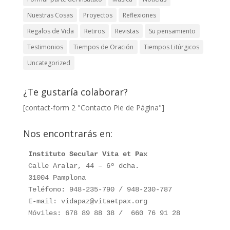
Nuestras Cosas
Proyectos
Reflexiones
Regalos de Vida
Retiros
Revistas
Su pensamiento
Testimonios
Tiempos de Oración
Tiempos Litúrgicos
Uncategorized
¿Te gustaría colaborar?
[contact-form 2 "Contacto Pie de Página"]
Nos encontrarás en:
Instituto Secular Vita et Pax
Calle Aralar, 44 – 6º dcha. 

31004 Pamplona

Teléfono: 948-235-790 / 948-230-787

E-mail: vidapaz@vitaetpax.org

Móviles: 678 89 88 38 /  660 76 91 28