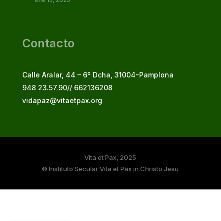
Ene 15, 2025
Contacto
Calle Aralar, 44 – 6º Dcha, 31004-Pamplona
948 23.57.90// 662136208
vidapaz@vitaetpax.org
Vita et Pax, 2025
© Instituto Secular Vita et Pax in Christo Jesu