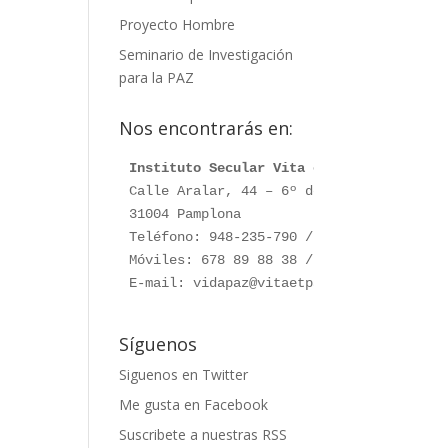
Proyecto Hombre
Seminario de Investigación
para la PAZ
Nos encontrarás en:
Instituto Secular Vita et Pax
Calle Aralar, 44 – 6º dcha.

31004 Pamplona

Teléfono: 948-235-790 / 948-230-787

Móviles: 678 89 88 38 / 660 76 91 28

E-mail: vidapaz@vitaetpax.org
Síguenos
Siguenos en Twitter
Me gusta en Facebook
Suscribete a nuestras RSS