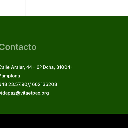
Contacto
Calle Aralar, 44 – 6º Dcha, 31004-
Pamplona
948 23.57.90// 662136208
vidapaz@vitaetpax.org