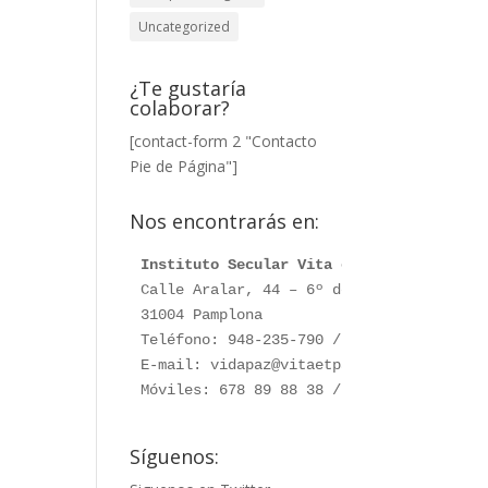
Uncategorized
¿Te gustaría
colaborar?
[contact-form 2 "Contacto
Pie de Página"]
Nos encontrarás en:
Instituto Secular Vita et Pax
Calle Aralar, 44 – 6º dcha. 

31004 Pamplona

Teléfono: 948-235-790 / 948-230-787

E-mail: vidapaz@vitaetpax.org

Móviles: 678 89 88 38 /  660 76 91 28
Síguenos: