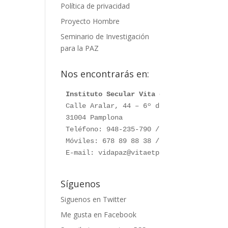
Política de privacidad
Proyecto Hombre
Seminario de Investigación
para la PAZ
Nos encontrarás en:
Instituto Secular Vita et Pax
Calle Aralar, 44 – 6º dcha.

31004 Pamplona

Teléfono: 948-235-790 / 948-230-787

Móviles: 678 89 88 38 / 660 76 91 28

E-mail: vidapaz@vitaetpax.org
Síguenos
Siguenos en Twitter
Me gusta en Facebook