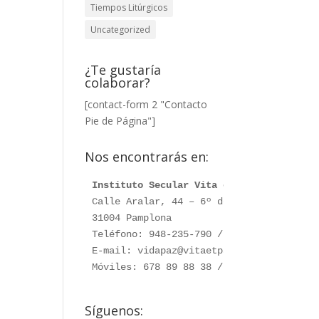
Tiempos Litúrgicos
Uncategorized
¿Te gustaría
colaborar?
[contact-form 2 "Contacto
Pie de Página"]
Nos encontrarás en:
Instituto Secular Vita et Pax
Calle Aralar, 44 – 6º dcha. 

31004 Pamplona

Teléfono: 948-235-790 / 948-230-787

E-mail: vidapaz@vitaetpax.org

Móviles: 678 89 88 38 /  660 76 91 28
Síguenos: