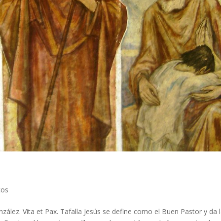
cos
ález. Vita et Pax. Tafalla Jesús se define como el Buen Pastor y da 