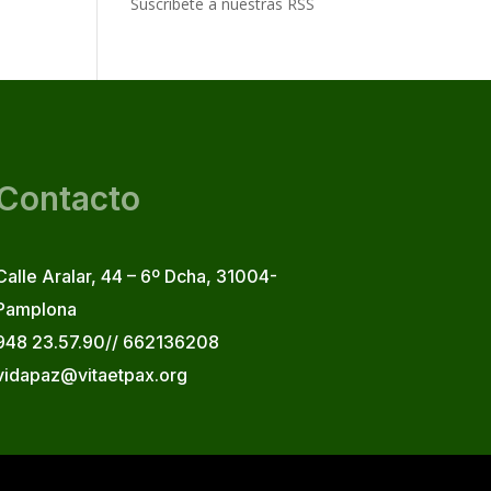
Suscribete a nuestras RSS
Contacto
Calle Aralar, 44 – 6º Dcha, 31004-
Pamplona
948 23.57.90// 662136208
vidapaz@vitaetpax.org