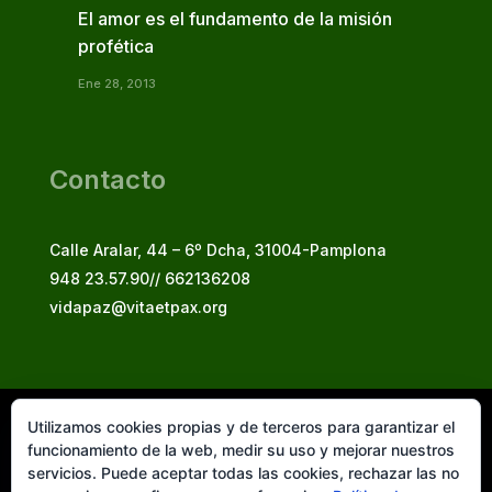
El amor es el fundamento de la misión
profética
Ene 28, 2013
Contacto
Calle Aralar, 44 – 6º Dcha, 31004-Pamplona
948 23.57.90// 662136208
vidapaz@vitaetpax.org
Utilizamos cookies propias y de terceros para garantizar el
Vita et Pax, 2025
funcionamiento de la web, medir su uso y mejorar nuestros
© Instituto Secular Vita et Pax in Christo Jesu
servicios. Puede aceptar todas las cookies, rechazar las no