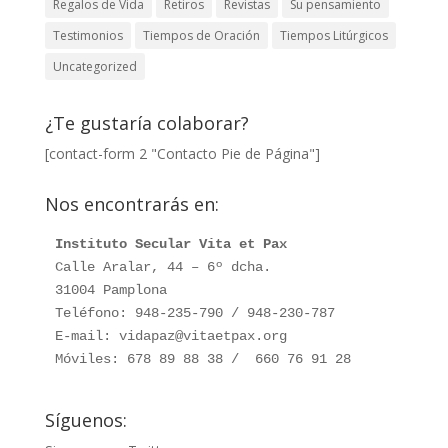
Regalos de Vida
Retiros
Revistas
Su pensamiento
Testimonios
Tiempos de Oración
Tiempos Litúrgicos
Uncategorized
¿Te gustaría colaborar?
[contact-form 2 "Contacto Pie de Página"]
Nos encontrarás en:
Instituto Secular Vita et Pax
Calle Aralar, 44 – 6º dcha. 

31004 Pamplona

Teléfono: 948-235-790 / 948-230-787

E-mail: vidapaz@vitaetpax.org

Móviles: 678 89 88 38 /  660 76 91 28
Síguenos: