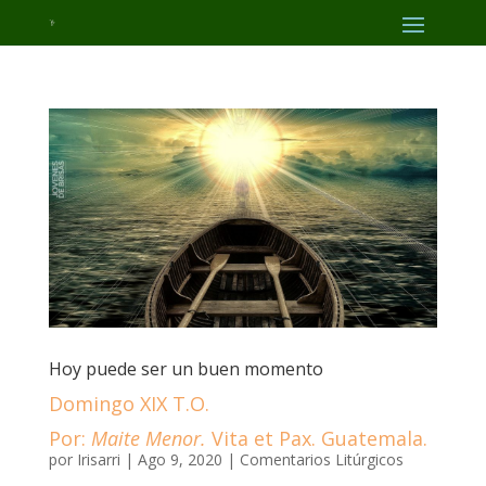
Hoy puede ser un buen momento
Domingo XIX T.O.
Por:
Maite Menor.
Vita et Pax. Guatemala.
por
Irisarri
|
Ago 9, 2020
|
Comentarios Litúrgicos