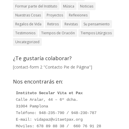
Formar parte del Instituto
Música
Noticias
Nuestras Cosas
Proyectos
Reflexiones
Regalos de Vida
Retiros
Revistas
Su pensamiento
Testimonios
Tiempos de Oración
Tiempos Litúrgicos
Uncategorized
¿Te gustaría colaborar?
[contact-form 2 "Contacto Pie de Página"]
Nos encontrarás en:
Instituto Secular Vita et Pax
Calle Aralar, 44 – 6º dcha. 

31004 Pamplona

Teléfono: 948-235-790 / 948-230-787

E-mail: vidapaz@vitaetpax.org

Móviles: 678 89 88 38 /  660 76 91 28