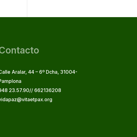
Contacto
Calle Aralar, 44 – 6º Dcha, 31004-
Pamplona
948 23.57.90// 662136208
vidapaz@vitaetpax.org