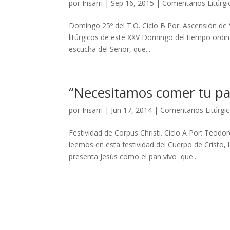
por
Irisarri
|
Sep 16, 2015
|
Comentarios Litúrgi
Domingo 25º del T.O. Ciclo B Por: Ascensión de 
litúrgicos de este XXV Domingo del tiempo ordina
escucha del Señor, que...
“Necesitamos comer tu pan
por
Irisarri
|
Jun 17, 2014
|
Comentarios Litúrgi
Festividad de Corpus Christi. Ciclo A Por: Teod
leemos en esta festividad del Cuerpo de Cristo, 
presenta Jesús como el pan vivo que...