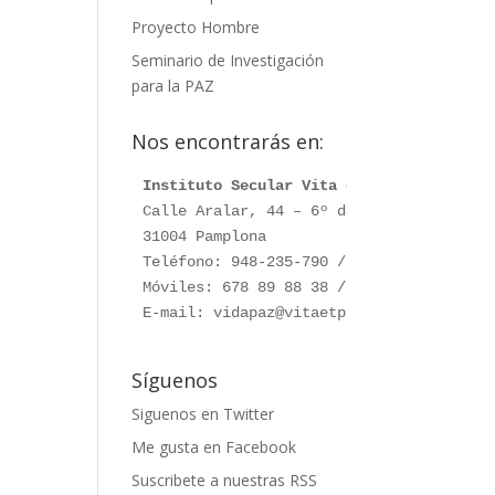
Proyecto Hombre
Seminario de Investigación
para la PAZ
Nos encontrarás en:
Instituto Secular Vita et Pax
Calle Aralar, 44 – 6º dcha.

31004 Pamplona

Teléfono: 948-235-790 / 948-230-787

Móviles: 678 89 88 38 / 660 76 91 28

E-mail: vidapaz@vitaetpax.org
Síguenos
Siguenos en Twitter
Me gusta en Facebook
Suscribete a nuestras RSS