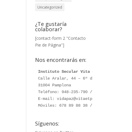
Uncategorized
¿Te gustaría
colaborar?
[contact-form 2 "Contacto
Pie de Página"]
Nos encontrarás en:
Instituto Secular Vita et Pax
Calle Aralar, 44 – 6º dcha. 

31004 Pamplona

Teléfono: 948-235-790 / 948-230-787

E-mail: vidapaz@vitaetpax.org

Móviles: 678 89 88 38 /  660 76 91 28
Síguenos: