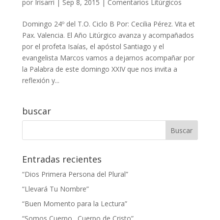
por
Irisarri
|
Sep 8, 2015
|
Comentarios Litúrgicos
Domingo 24º del T.O. Ciclo B Por: Cecilia Pérez. Vita et
Pax. Valencia. El Año Litúrgico avanza y acompañados
por el profeta Isaías, el apóstol Santiago y el
evangelista Marcos vamos a dejarnos acompañar por
la Palabra de este domingo XXIV que nos invita a
reflexión y...
buscar
Entradas recientes
“Dios Primera Persona del Plural”
“Llevará Tu Nombre”
“Buen Momento para la Lectura”
“Somos Cuerpo…Cuerpo de Cristo”