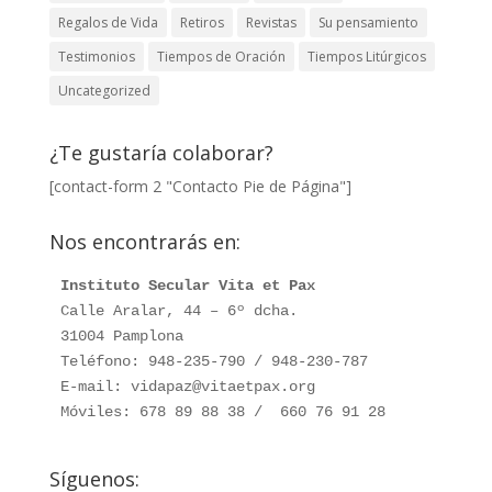
Regalos de Vida
Retiros
Revistas
Su pensamiento
Testimonios
Tiempos de Oración
Tiempos Litúrgicos
Uncategorized
¿Te gustaría colaborar?
[contact-form 2 "Contacto Pie de Página"]
Nos encontrarás en:
Instituto Secular Vita et Pax
Calle Aralar, 44 – 6º dcha. 

31004 Pamplona

Teléfono: 948-235-790 / 948-230-787

E-mail: vidapaz@vitaetpax.org

Móviles: 678 89 88 38 /  660 76 91 28
Síguenos: