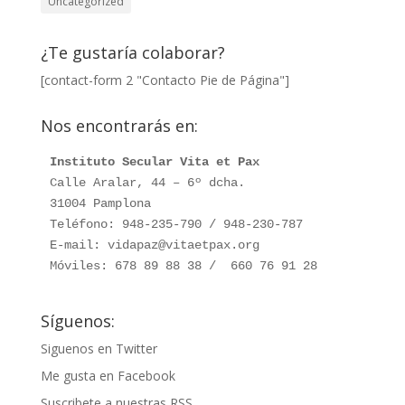
Uncategorized
¿Te gustaría colaborar?
[contact-form 2 "Contacto Pie de Página"]
Nos encontrarás en:
Instituto Secular Vita et Pax
Calle Aralar, 44 – 6º dcha. 

31004 Pamplona

Teléfono: 948-235-790 / 948-230-787

E-mail: vidapaz@vitaetpax.org

Móviles: 678 89 88 38 /  660 76 91 28
Síguenos:
Siguenos en Twitter
Me gusta en Facebook
Suscribete a nuestras RSS