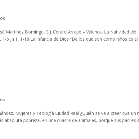
cos
é Martínez Domingo, S.J. Centro Arrupe – Valencia La Natividad del
1, 1-6 Jn 1, 1-18 La infancia de Dios “De los que son como niños es el
cos
nández. Mujeres y Teología Ciudad Real ¿Quién se va a creer que un 
más absoluta pobreza, en una cuadra de animales, porque sus padres 