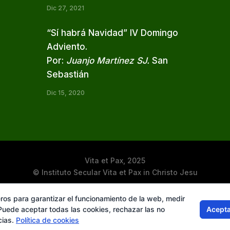
Dic 27, 2021
“Sí habrá Navidad” IV Domingo
Adviento.
Por:
Juanjo Martínez SJ.
San
Sebastián
Dic 15, 2020
Vita et Pax, 2025
© Instituto Secular Vita et Pax in Christo Jesu
ros para garantizar el funcionamiento de la web, medir
Acepta
 Puede aceptar todas las cookies, rechazar las no
cias.
Política de cookies