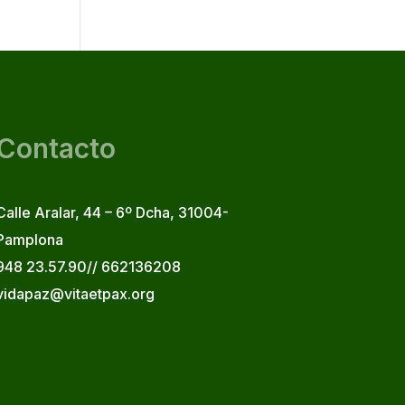
Contacto
Calle Aralar, 44 – 6º Dcha, 31004-
Pamplona
948 23.57.90// 662136208
vidapaz@vitaetpax.org