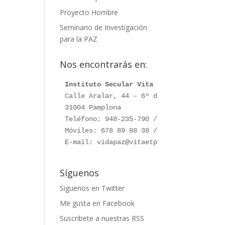
Proyecto Hombre
Seminario de Investigación
para la PAZ
Nos encontrarás en:
Instituto Secular Vita et Pax
Calle Aralar, 44 – 6º dcha.

31004 Pamplona

Teléfono: 948-235-790 / 948-230-787

Móviles: 678 89 88 38 / 660 76 91 28

E-mail: vidapaz@vitaetpax.org
Síguenos
Siguenos en Twitter
Me gusta en Facebook
Suscribete a nuestras RSS