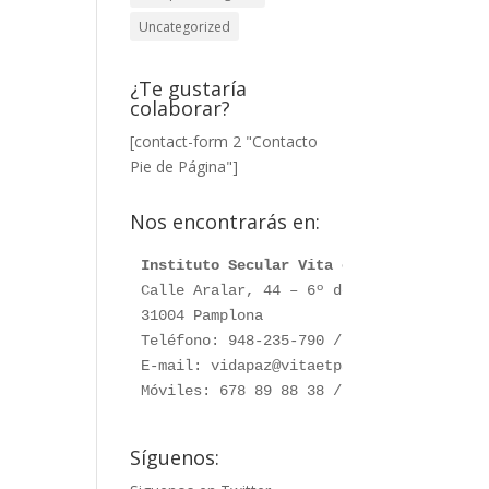
Uncategorized
¿Te gustaría
colaborar?
[contact-form 2 "Contacto
Pie de Página"]
Nos encontrarás en:
Instituto Secular Vita et Pax
Calle Aralar, 44 – 6º dcha. 

31004 Pamplona

Teléfono: 948-235-790 / 948-230-787

E-mail: vidapaz@vitaetpax.org

Móviles: 678 89 88 38 /  660 76 91 28
Síguenos: