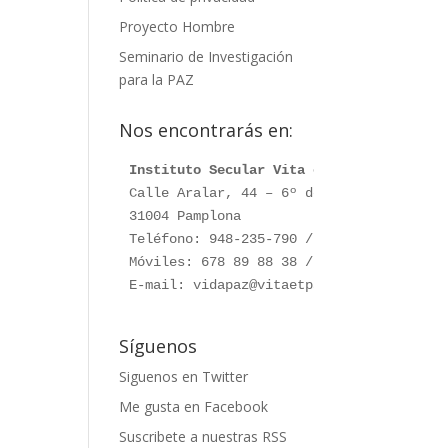
Proyecto Hombre
Seminario de Investigación
para la PAZ
Nos encontrarás en:
Instituto Secular Vita et Pax
Calle Aralar, 44 – 6º dcha.

31004 Pamplona

Teléfono: 948-235-790 / 948-230-787

Móviles: 678 89 88 38 / 660 76 91 28

E-mail: vidapaz@vitaetpax.org
Síguenos
Siguenos en Twitter
Me gusta en Facebook
Suscribete a nuestras RSS