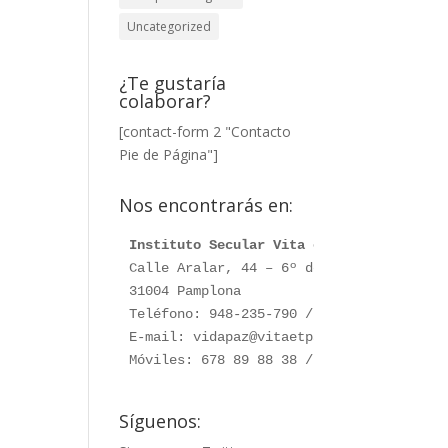
Uncategorized
¿Te gustaría
colaborar?
[contact-form 2 "Contacto
Pie de Página"]
Nos encontrarás en:
Instituto Secular Vita et Pax
Calle Aralar, 44 – 6º dcha. 

31004 Pamplona

Teléfono: 948-235-790 / 948-230-787

E-mail: vidapaz@vitaetpax.org

Móviles: 678 89 88 38 /  660 76 91 28
Síguenos: