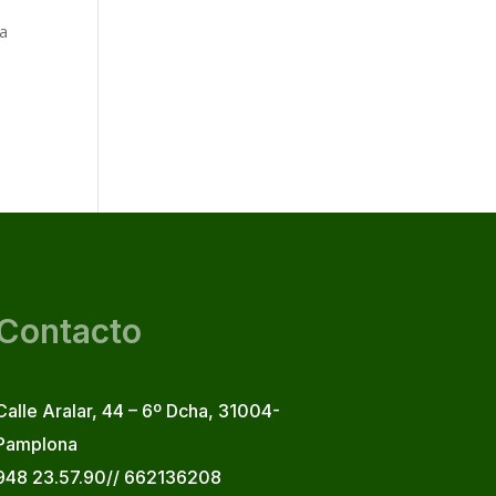
na
Contacto
Calle Aralar, 44 – 6º Dcha, 31004-
Pamplona
948 23.57.90// 662136208