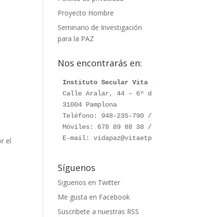
Proyecto Hombre
Seminario de Investigación
para la PAZ
Nos encontrarás en:
Instituto Secular Vita et Pax
Calle Aralar, 44 – 6º dcha.

31004 Pamplona

Teléfono: 948-235-790 / 948-230-787

Móviles: 678 89 88 38 / 660 76 91 28

E-mail: vidapaz@vitaetpax.org
r el
Síguenos
Siguenos en Twitter
Me gusta en Facebook
Suscribete a nuestras RSS