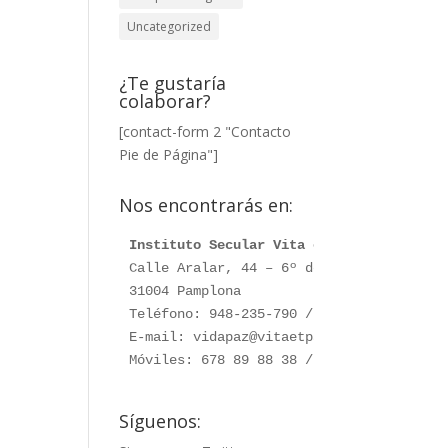
Uncategorized
¿Te gustaría
colaborar?
[contact-form 2 "Contacto
Pie de Página"]
Nos encontrarás en:
Instituto Secular Vita et Pax
Calle Aralar, 44 – 6º dcha. 

31004 Pamplona

Teléfono: 948-235-790 / 948-230-787

E-mail: vidapaz@vitaetpax.org

Móviles: 678 89 88 38 /  660 76 91 28
Síguenos: