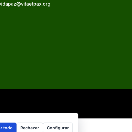
vidapaz@vitaetpax.org
r todo
Rechazar
Configurar