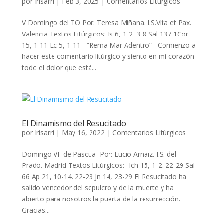
por
Irisarri
|
Feb 3, 2025
|
Comentarios Litúrgicos
V Domingo del TO Por: Teresa Miñana. I.S.Vita et Pax.
Valencia Textos Litúrgicos: Is 6, 1-2. 3-8 Sal 137 1Cor
15, 1-11 Lc 5, 1-11 “Rema Mar Adentro” Comienzo a
hacer este comentario litúrgico y siento en mi corazón
todo el dolor que está...
El Dinamismo del Resucitado
por
Irisarri
|
May 16, 2022
|
Comentarios Litúrgicos
Domingo VI de Pascua Por: Lucio Arnaiz. I.S. del
Prado. Madrid Textos Litúrgicos: Hch 15, 1-2. 22-29 Sal
66 Ap 21, 10-14. 22-23 Jn 14, 23-29 El Resucitado ha
salido vencedor del sepulcro y de la muerte y ha
abierto para nosotros la puerta de la resurrección.
Gracias...