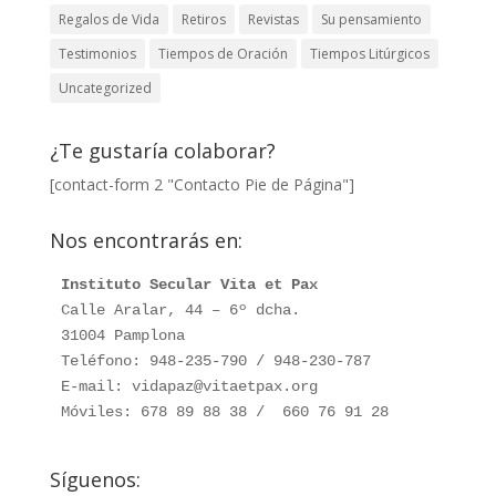
Regalos de Vida
Retiros
Revistas
Su pensamiento
Testimonios
Tiempos de Oración
Tiempos Litúrgicos
Uncategorized
¿Te gustaría colaborar?
[contact-form 2 "Contacto Pie de Página"]
Nos encontrarás en:
Instituto Secular Vita et Pax
Calle Aralar, 44 – 6º dcha. 

31004 Pamplona

Teléfono: 948-235-790 / 948-230-787

E-mail: vidapaz@vitaetpax.org

Móviles: 678 89 88 38 /  660 76 91 28
Síguenos: