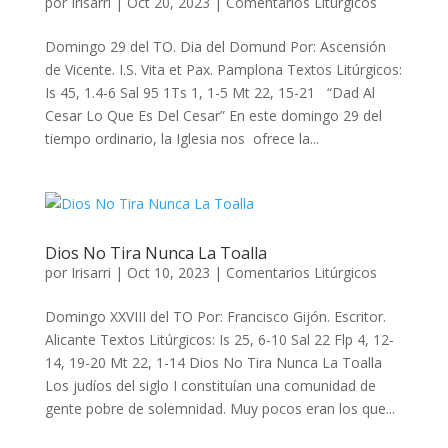
por
Irisarri
|
Oct 20, 2023
|
Comentarios Litúrgicos
Domingo 29 del TO. Dia del Domund Por: Ascensión
de Vicente. I.S. Vita et Pax. Pamplona Textos Litúrgicos:
Is 45, 1.4-6 Sal 95 1Ts 1, 1-5 Mt 22, 15-21 “Dad Al
Cesar Lo Que Es Del Cesar” En este domingo 29 del
tiempo ordinario, la Iglesia nos ofrece la...
Dios No Tira Nunca La Toalla
por
Irisarri
|
Oct 10, 2023
|
Comentarios Litúrgicos
Domingo XXVIII del TO Por: Francisco Gijón. Escritor.
Alicante Textos Litúrgicos: Is 25, 6-10 Sal 22 Flp 4, 12-
14, 19-20 Mt 22, 1-14 Dios No Tira Nunca La Toalla
Los judíos del siglo I constituían una comunidad de
gente pobre de solemnidad. Muy pocos eran los que...