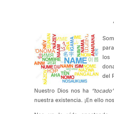
Somo
para
los
dona
del 
Nuestro Dios nos ha
“tocado
nuestra existencia. ¡En ello nos