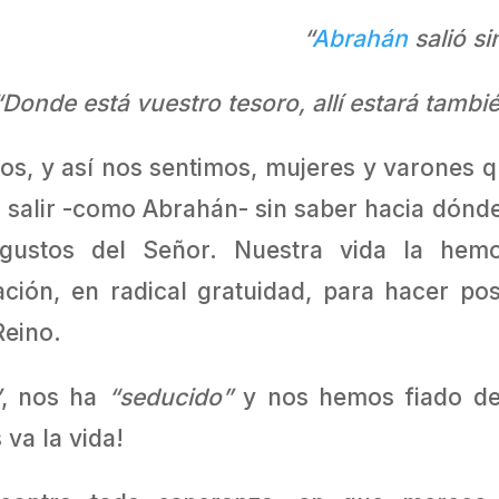
“
Abrahán
salió si
“Donde está vuestro tesoro, allí estará tambi
s, y así nos sentimos, mujeres y varones q
 salir -como Abrahán- sin saber hacia dónd
 gustos del Señor. Nuestra vida la hemo
ción, en radical gratuidad, para hacer po
Reino.
”
, nos ha
“seducido”
y nos hemos fiado del
 va la vida!