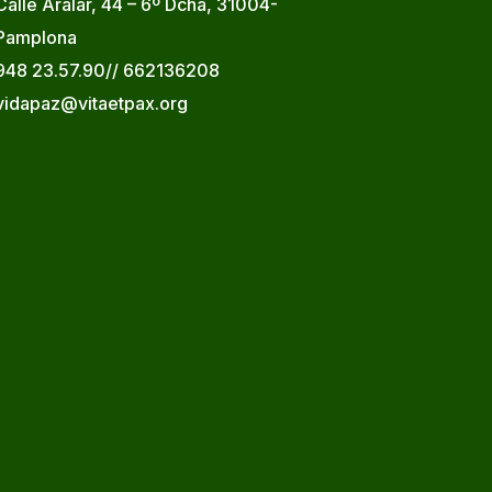
Calle Aralar, 44 – 6º Dcha, 31004-
Pamplona
948 23.57.90// 662136208
vidapaz@vitaetpax.org