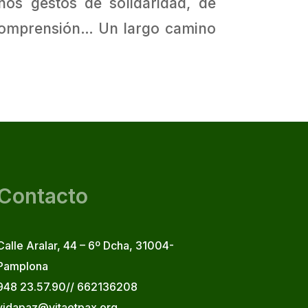
os gestos de solidaridad, de
de comprensión… Un largo camino
Contacto
Calle Aralar, 44 – 6º Dcha, 31004-
Pamplona
948 23.57.90// 662136208
vidapaz@vitaetpax.org