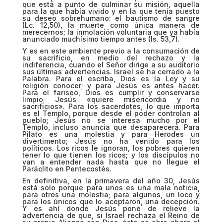
que está a punto de culminar su misión, aquella
para la que había vivido y en la que tenía puesto
su deseo sobrehumano: el bautismo de sangre
(Lc. 12,50), la muerte como única manera de
merecernos; la inmolación voluntaria que ya había
anunciado muchísimo tiempo antes (Is. 53,7).
Y es en este ambiente previo a la consumación de
su sacrificio, en medio del rechazo y la
indiferencia, cuando el Señor dirige a su auditorio
sus últimas advertencias. Israel se ha cerrado a la
Palabra. Para el escriba, Dios es la Ley y su
religión conocer; y para Jesús es antes hacer.
Para el fariseo, Dios es cumplir y conservarse
limpio; Jesús «quiere misericordia y no
sacrificios». Para los sacerdotes, lo que importa
es el Templo, porque desde el poder controlan al
pueblo; Jesús no se interesa mucho por el
Templo, incluso anuncia que desaparecerá. Para
Pilato es una molestia y para Herodes un
divertimento; Jesús no ha venido para los
políticos. Los ricos le ignoran, los pobres quieren
tener lo que tienen los ricos; y los discípulos no
van a entender nada hasta que no llegue el
Paráclito en Pentecostés.
En definitiva, en la primavera del año 30, Jesús
está solo porque para unos es una mala noticia,
para otros una molestia; para algunos, un loco y
para los únicos que lo aceptaron, una decepción.
Y es ahí donde Jesús pone de relieve la
advertencia de que, si Israel rechaza el Reino de