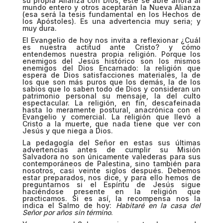
su propia Alianza con Dios, éste se abre ahora al
mundo entero y otros aceptarán la Nueva Alianza
(esa será la tesis fundamental en los Hechos de
los Apóstoles). Es una advertencia muy seria; y
muy dura.
El Evangelio de hoy nos invita a reflexionar ¿Cuál
es nuestra actitud ante Cristo? y cómo
entendemos nuestra propia religión. Porque los
enemigos del Jesús histórico son los mismos
enemigos del Dios Encarnado: la religión que
espera de Dios satisfacciones materiales, la de
los que son más puros que los demás, la de los
sabios que lo saben todo de Dios y consideran un
patrimonio personal su mensaje, la del culto
espectacular. La religión, en fin, descafeinada
hasta lo meramente postural, anacrónica con el
Evangelio y comercial. La religión que llevó a
Cristo a la muerte, que nada tiene que ver con
Jesús y que niega a Dios.
La pedagogía del Señor en estas sus últimas
advertencias antes de cumplir su Misión
Salvadora no son únicamente valederas para sus
contemporáneos de Palestina, sino también para
nosotros, casi veinte siglos después. Debemos
estar preparados, nos dice, y para ello hemos de
preguntarnos si el Espíritu de Jesús sigue
haciéndose presente en la religión que
practicamos. Si es así, la recompensa nos la
indica el Salmo de hoy:
Habitaré en la casa del
Señor por años sin término
.