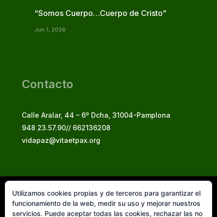
“Somos Cuerpo…Cuerpo de Cristo”
Jun 1, 2026
Contacto
Calle Aralar, 44 – 6º Dcha, 31004-Pamplona
948 23.57.90// 662136208
vidapaz@vitaetpax.org
Utilizamos cookies propias y de terceros para garantizar el
Vita et Pax, 2025
funcionamiento de la web, medir su uso y mejorar nuestros
© Instituto Secular Vita et Pax in Christo Jesu
servicios. Puede aceptar todas las cookies, rechazar las no