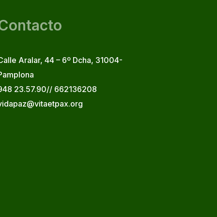
Contacto
Calle Aralar, 44 – 6º Dcha, 31004-
Pamplona
948 23.57.90// 662136208
vidapaz@vitaetpax.org