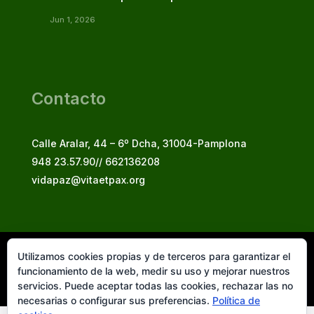
Jun 1, 2026
Contacto
Calle Aralar, 44 – 6º Dcha, 31004-Pamplona
948 23.57.90// 662136208
vidapaz@vitaetpax.org
Utilizamos cookies propias y de terceros para garantizar el
Vita et Pax, 2025
funcionamiento de la web, medir su uso y mejorar nuestros
© Instituto Secular Vita et Pax in Christo Jesu
servicios. Puede aceptar todas las cookies, rechazar las no
necesarias o configurar sus preferencias.
Política de