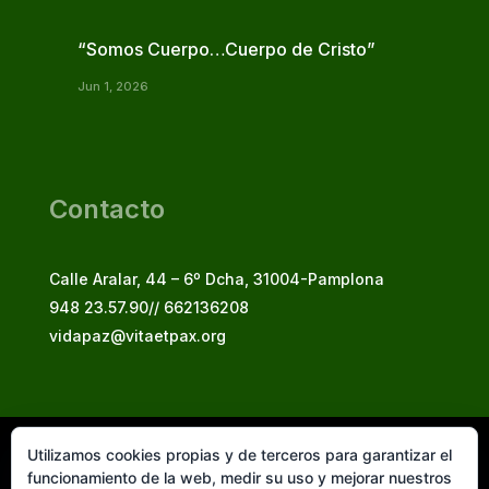
“Somos Cuerpo…Cuerpo de Cristo”
Jun 1, 2026
Contacto
Calle Aralar, 44 – 6º Dcha, 31004-Pamplona
948 23.57.90// 662136208
vidapaz@vitaetpax.org
Utilizamos cookies propias y de terceros para garantizar el
Vita et Pax, 2025
funcionamiento de la web, medir su uso y mejorar nuestros
© Instituto Secular Vita et Pax in Christo Jesu