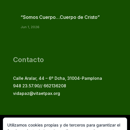
“Somos Cuerpo…Cuerpo de Cristo”
Jun 1, 2026
Contacto
Calle Aralar, 44 – 6º Dcha, 31004-Pamplona
948 23.57.90// 662136208
vidapaz@vitaetpax.org
Utilizamos cookies propias y de terceros para garantizar el
Vita et Pax, 2025