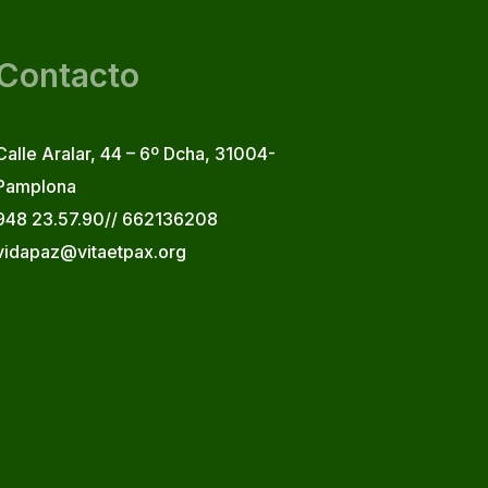
Contacto
Calle Aralar, 44 – 6º Dcha, 31004-
Pamplona
948 23.57.90// 662136208
vidapaz@vitaetpax.org