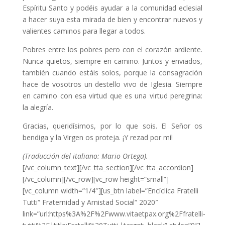
Espíritu Santo y podéis ayudar a la comunidad eclesial
a hacer suya esta mirada de bien y encontrar nuevos y
valientes caminos para llegar a todos.
Pobres entre los pobres pero con el corazón ardiente.
Nunca quietos, siempre en camino. Juntos y enviados,
también cuando estáis solos, porque la consagración
hace de vosotros un destello vivo de Iglesia. Siempre
en camino con esa virtud que es una virtud peregrina:
la alegría.
Gracias, queridísimos, por lo que sois. El Señor os
bendiga y la Virgen os proteja. ¡Y rezad por mí!
(Traducción del italiano: Mario Ortega).
[/vc_column_text][/vc_tta_section][/vc_tta_accordion]
[/vc_column][/vc_row][vc_row height=”small”]
[vc_column width=”1/4″][us_btn label=”Encíclica Fratelli
Tutti“ Fraternidad y Amistad Social“ 2020″
link=”url:https%3A%2F%2Fwww.vitaetpax.org%2Ffratelli-