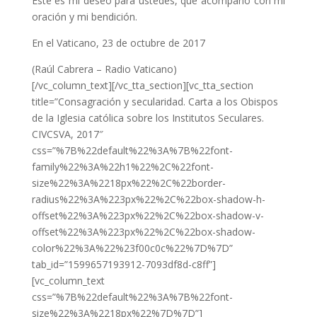
Este es mi deseo para ustedes, que acompaño con mi
oración y mi bendición.
En el Vaticano, 23 de octubre de 2017
(Raúl Cabrera – Radio Vaticano)
[/vc_column_text][/vc_tta_section][vc_tta_section
title=”Consagración y secularidad. Carta a los Obispos
de la Iglesia católica sobre los Institutos Seculares.
CIVCSVA, 2017″
css=”%7B%22default%22%3A%7B%22font-
family%22%3A%22h1%22%2C%22font-
size%22%3A%2218px%22%2C%22border-
radius%22%3A%223px%22%2C%22box-shadow-h-
offset%22%3A%223px%22%2C%22box-shadow-v-
offset%22%3A%223px%22%2C%22box-shadow-
color%22%3A%22%23f00c0c%22%7D%7D”
tab_id=”1599657193912-7093df8d-c8ff”]
[vc_column_text
css=”%7B%22default%22%3A%7B%22font-
size%22%3A%2218px%22%7D%7D”]