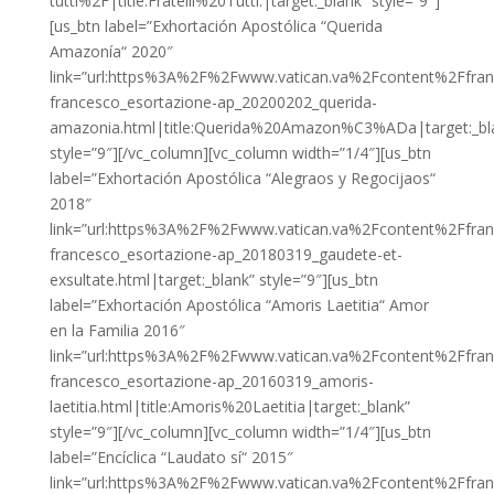
tutti%2F|title:Fratelli%20Tutti.|target:_blank” style=”9″]
[us_btn label=”Exhortación Apostólica “Querida
Amazonía“ 2020″
link=”url:https%3A%2F%2Fwww.vatican.va%2Fcontent%2Ffr
francesco_esortazione-ap_20200202_querida-
amazonia.html|title:Querida%20Amazon%C3%ADa|target:_bl
style=”9″][/vc_column][vc_column width=”1/4″][us_btn
label=”Exhortación Apostólica “Alegraos y Regocijaos“
2018″
link=”url:https%3A%2F%2Fwww.vatican.va%2Fcontent%2Ffr
francesco_esortazione-ap_20180319_gaudete-et-
exsultate.html|target:_blank” style=”9″][us_btn
label=”Exhortación Apostólica “Amoris Laetitia“ Amor
en la Familia 2016″
link=”url:https%3A%2F%2Fwww.vatican.va%2Fcontent%2Ffr
francesco_esortazione-ap_20160319_amoris-
laetitia.html|title:Amoris%20Laetitia|target:_blank”
style=”9″][/vc_column][vc_column width=”1/4″][us_btn
label=”Encíclica “Laudato sí“ 2015″
link=”url:https%3A%2F%2Fwww.vatican.va%2Fcontent%2Ffr