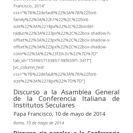
Francisco, 2014″
css=”%7B%22default%22%3A%7B%22font-
family%22%3A%22h1%22%2C%22font-
size%22%3A%2218px%22%2C%22border-
radius%22%3A%223px%22%2C%22box-shadow-h-
offset%22%3A%223px%22%2C%22box-shadow-v-
offset%22%3A%223px%22%2C%22box-shadow-
color%22%3A%22%23f20c0c%22%7D%7D”
tab_id=”1599657193897-98f659f1-341f”]
[vc_column_text
css=”%7B%22default%22%3A%7B%22font-
size%22%3A%2218px%22%7D%7D”]
Discurso a la Asamblea General
de la Conferencia Italiana de
Institutos Seculares
Papa Francisco, 10 de mayo de 2014
Roma, 10 de mayo de 2014