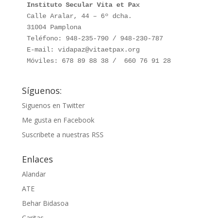
Instituto Secular Vita et Pax
Calle Aralar, 44 – 6º dcha. 

31004 Pamplona

Teléfono: 948-235-790 / 948-230-787

E-mail: vidapaz@vitaetpax.org

Móviles: 678 89 88 38 /  660 76 91 28
Síguenos:
Siguenos en Twitter
Me gusta en Facebook
Suscribete a nuestras RSS
Enlaces
Alandar
ATE
Behar Bidasoa
Caritas