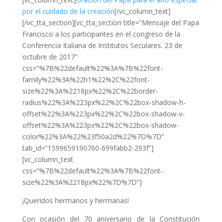
por el cuidado de la creación
[/vc_column_text]
[/vc_tta_section][vc_tta_section title=”Mensaje del Papa
Francisco a los participantes en el congreso de la
Conferencia Italiana de Institutos Seculares. 23 de
octubre de 2017″
css=”%7B%22default%22%3A%7B%22font-
family%22%3A%22h1%22%2C%22font-
size%22%3A%2218px%22%2C%22border-
radius%22%3A%223px%22%2C%22box-shadow-h-
offset%22%3A%223px%22%2C%22box-shadow-v-
offset%22%3A%223px%22%2C%22box-shadow-
color%22%3A%22%23f50a2d%22%7D%7D”
tab_id=”1599659190760-699fabb2-293f”]
[vc_column_text
css=”%7B%22default%22%3A%7B%22font-
size%22%3A%2218px%22%7D%7D”]
¡Queridos hermanos y hermanas!
Con ocasión del 70 aniversario de la Constitución