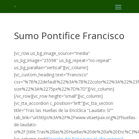
Sumo Pontifice Francisco
[vc_row us_bg_image_source=”media”
us_bg_image=”25598″ us_bg_repeat=”no-repeat”
us_bg_parallax=”vertical”][vc_column]
[vc_custom_heading text=”Francisco”
css=”%7B%22default%22%3A%7B%22color%22%3A%22%23ff
size%22%3A%2275px%22%7D%7D”][/vc_column]
[/vc_row][vc_row height=”small”][vc_column]
[vc_tta_accordion c_position=”left”][vc_tta_section
title=”Tras las Huellas de la Encíclica “Laudato Sí“”
tab_link=”url:https%3A%2F%2Fwww.vitaetpax.org%2Fhuellas-
de-laudato-
si%2F|title:Tras%20las%20Huellas%20de%20la%20Enc%C
[vc_column_text]
Oración del Papa para el año especial