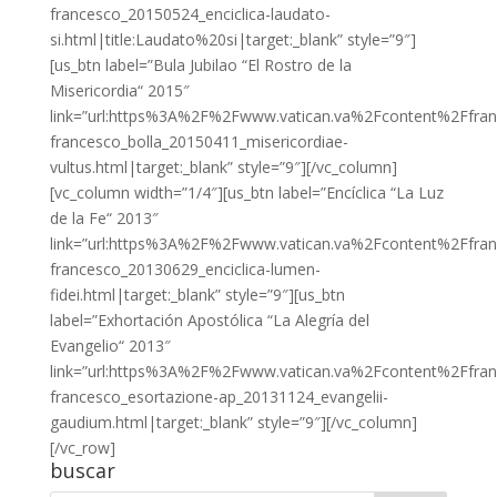
francesco_20150524_enciclica-laudato-
si.html|title:Laudato%20si|target:_blank” style=”9″]
[us_btn label=”Bula Jubilao “El Rostro de la
Misericordia“ 2015″
link=”url:https%3A%2F%2Fwww.vatican.va%2Fcontent%2Ffr
francesco_bolla_20150411_misericordiae-
vultus.html|target:_blank” style=”9″][/vc_column]
[vc_column width=”1/4″][us_btn label=”Encíclica “La Luz
de la Fe“ 2013″
link=”url:https%3A%2F%2Fwww.vatican.va%2Fcontent%2Ffr
francesco_20130629_enciclica-lumen-
fidei.html|target:_blank” style=”9″][us_btn
label=”Exhortación Apostólica “La Alegría del
Evangelio“ 2013″
link=”url:https%3A%2F%2Fwww.vatican.va%2Fcontent%2Ffr
francesco_esortazione-ap_20131124_evangelii-
gaudium.html|target:_blank” style=”9″][/vc_column]
[/vc_row]
buscar