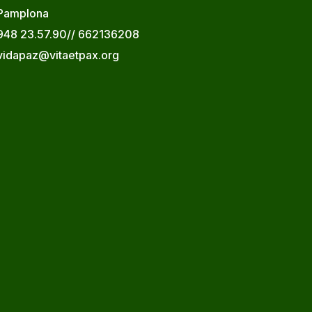
Pamplona
948 23.57.90// 662136208
vidapaz@vitaetpax.org