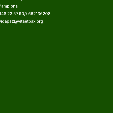
Pamplona
948 23.57.90// 662136208
vidapaz@vitaetpax.org