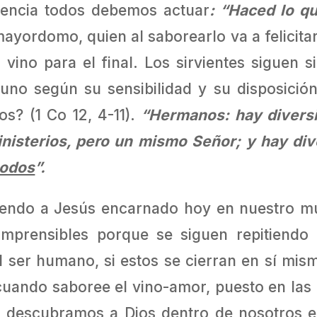
riencia todos debemos actuar
: “Haced lo qu
 mayordomo, quien al saborearlo va a felicita
vino para el final. Los sirvientes siguen 
a uno según su sensibilidad y su disposició
os? (1 Co 12, 4-11).
“Hermanos: hay divers
inisterios, pero un mismo Señor; y hay di
todos
”.
ndo a Jesús encarnado hoy en nuestro mun
rensibles porque se siguen repitiendo en
l ser humano, si estos se cierran en sí mis
cuando saboree el vino-amor, puesto en la
o descubramos a Dios dentro de nosotros e