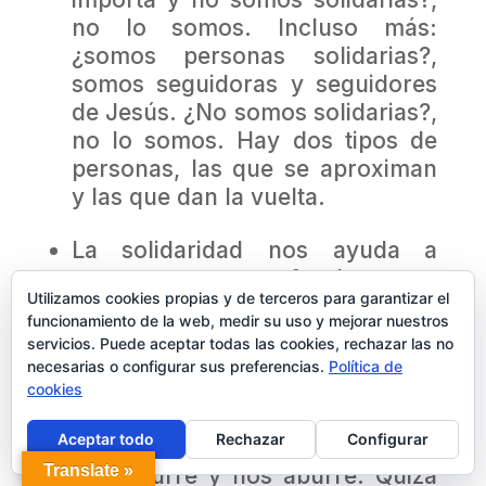
no lo somos. Incluso más:
¿somos personas solidarias?,
somos seguidoras y seguidores
de Jesús. ¿No somos solidarias?,
no lo somos. Hay dos tipos de
personas, las que se aproximan
y las que dan la vuelta.
La solidaridad nos ayuda a
renovar nuestra fe
. Los que
Utilizamos cookies propias y de terceros para garantizar el
pasan de largo en la parábola
funcionamiento de la web, medir su uso y mejorar nuestros
eran personas religiosas, indica
servicios. Puede aceptar todas las cookies, rechazar las no
que el hecho de creer en Dios no
necesarias o configurar sus preferencias.
Política de
garantiza vivir como a Dios le
cookies
agrada. A veces, da la impresión
Aceptar todo
Rechazar
Configurar
de que nuestra fe se adormece,
Translate »
que aburre y nos aburre. Quizá