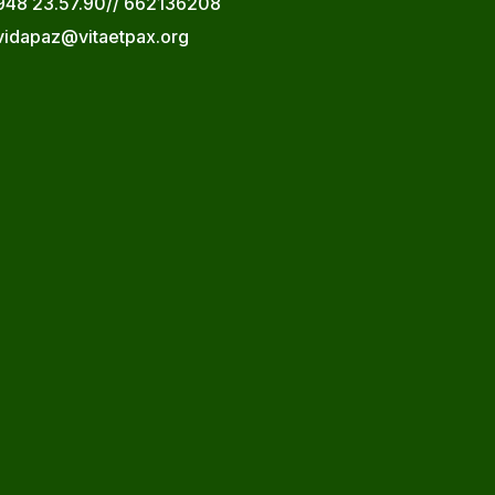
948 23.57.90// 662136208
vidapaz@vitaetpax.org