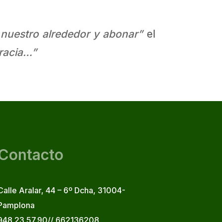
nuestro alrededor y abonar”
el
racia…”
Contacto
Calle Aralar, 44 – 6º Dcha, 31004-
Pamplona
948 23.57.90// 662136208