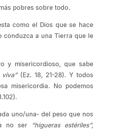
s más pobres sobre todo.
iesta como el Dios que se hace
o conduzca a una Tierra que le
o y misericordioso, que sabe
 viva”
(Ez. 18, 21-28). Y todos
esa misericordia. No podemos
.102).
cada uno/una- del peso que nos
a a no ser
“higueras estériles”,